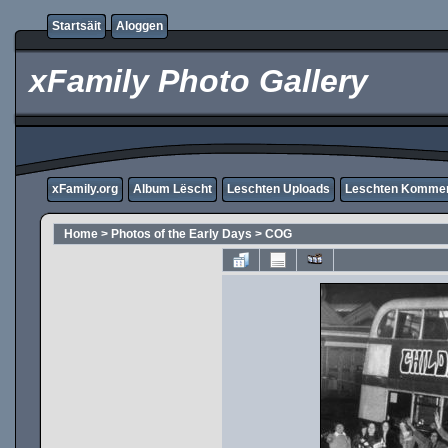
Startsäit
Aloggen
xFamily Photo Gallery
xFamily.org
Album Lëscht
Leschten Uploads
Leschten Komme
Home
>
Photos of the Early Days
>
COG