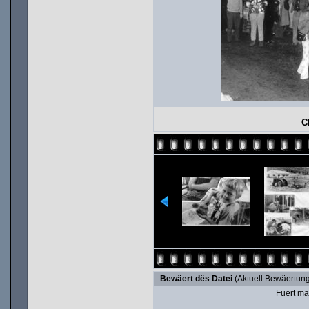
C
Bewäert dës Datei
(Aktuell Bewäertung
Fuert ma