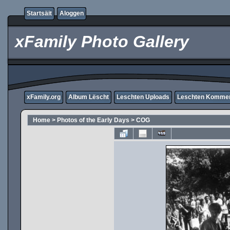
Startsäit
Aloggen
xFamily Photo Gallery
xFamily.org
Album Lëscht
Leschten Uploads
Leschten Komme
Home
>
Photos of the Early Days
>
COG