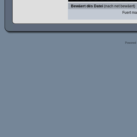
Bewäert dës Datei
(nach net bewäert)
Fuert ma
Powered