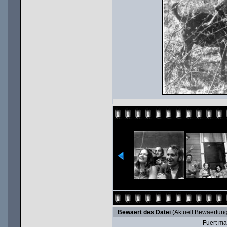
Bewäert dës Datei
(Aktuell Bewäertung
Fuert ma