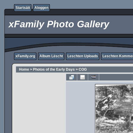
Startsäit
Aloggen
xFamily Photo Gallery
xFamily.org
Album Lëscht
Leschten Uploads
Leschten Komme
Home
>
Photos of the Early Days
>
COG