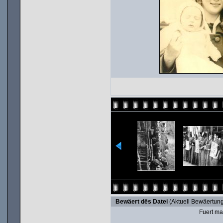
Bewäert dës Datei
(Aktuell Bewäertung
Fuert ma