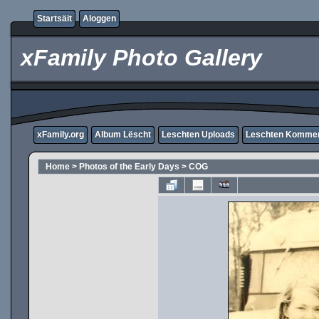
Startsäit
Aloggen
xFamily Photo Gallery
xFamily.org
Album Lëscht
Leschten Uploads
Leschten Komme
Home
>
Photos of the Early Days
>
COG