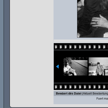
Bewäert dës Datei
(Aktuell Bewäertung
Fuert ma