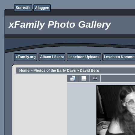
Startsäit
Aloggen
xFamily Photo Gallery
xFamily.org
Album Lëscht
Leschten Uploads
Leschten Komme
Home
>
Photos of the Early Days
>
David Berg