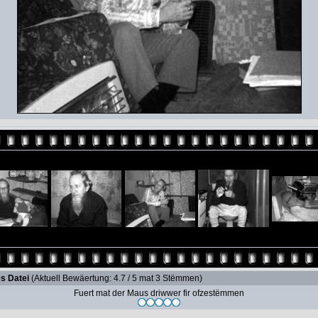
s Datei
(Aktuell Bewäertung: 4.7 / 5 mat 3 Stëmmen)
Fuert mat der Maus driwwer fir ofzestëmmen