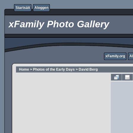
Startsäit
Aloggen
xFamily Photo Gallery
xFamily.org
A
Home
>
Photos of the Early Days
>
David Berg