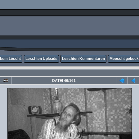
lbum Lëscht
Leschten Uploads
Leschten Kommentaren
Meescht gekuck
DATEI 46/161