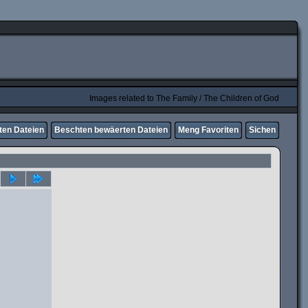
Images related to The Family / The Children of God
ten Dateien
Beschten bewäerten Dateien
Meng Favoriten
Sichen