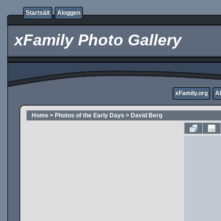
Startsäit
Aloggen
xFamily Photo Gallery
xFamily.org
A
Home
>
Photos of the Early Days
>
David Berg