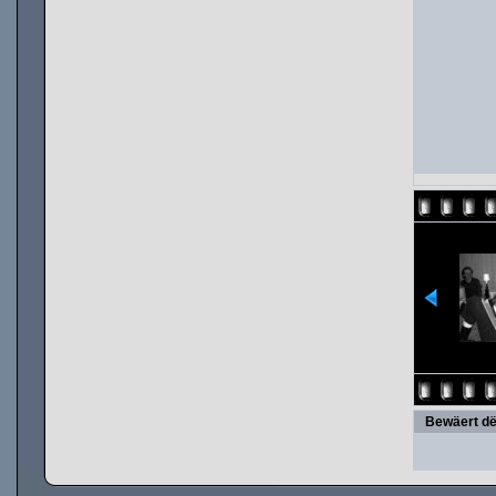
Bewäert dë