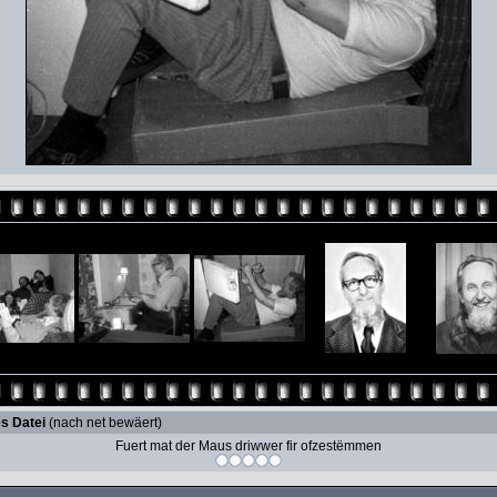
s Datei
(nach net bewäert)
Fuert mat der Maus driwwer fir ofzestëmmen