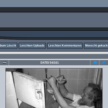
lbum Lëscht
Leschten Uploads
Leschten Kommentaren
Meescht gekuck
DATEI 54/161