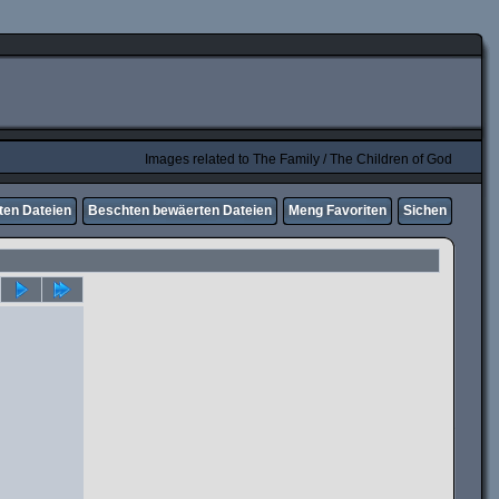
Images related to The Family / The Children of God
ten Dateien
Beschten bewäerten Dateien
Meng Favoriten
Sichen