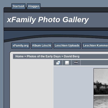
Startsäit
Aloggen
xFamily Photo Gallery
xFamily.org
Album Lëscht
Leschten Uploads
Leschten Komme
Home
>
Photos of the Early Days
>
David Berg