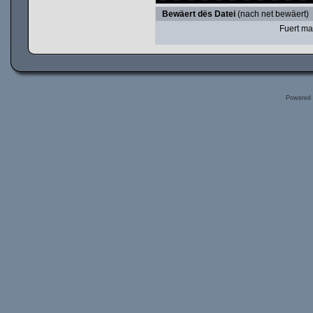
Bewäert dës Datei
(nach net bewäert)
Fuert ma
Powered