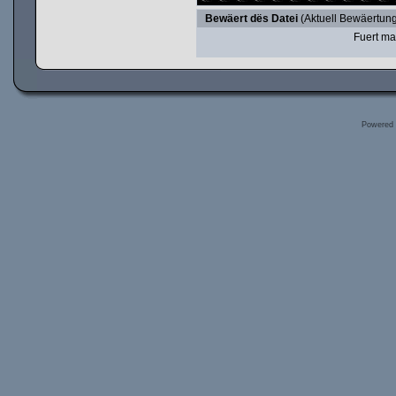
Bewäert dës Datei
(Aktuell Bewäertung
Fuert ma
Powered