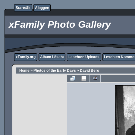
Startsäit
Aloggen
xFamily Photo Gallery
xFamily.org
Album Lëscht
Leschten Uploads
Leschten Komme
Home
>
Photos of the Early Days
>
David Berg