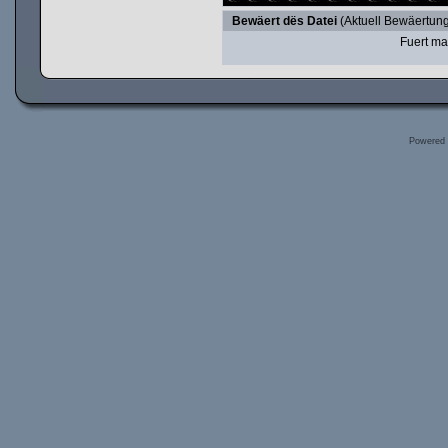
Bewäert dës Datei
(Aktuell Bewäertung
Fuert ma
Powered