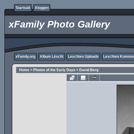
Startsäit
Aloggen
xFamily Photo Gallery
xFamily.org
Album Lëscht
Leschten Uploads
Leschten Komme
Home
>
Photos of the Early Days
>
David Berg