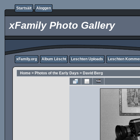
Startsäit
Aloggen
xFamily Photo Gallery
xFamily.org
Album Lëscht
Leschten Uploads
Leschten Komme
Home
>
Photos of the Early Days
>
David Berg