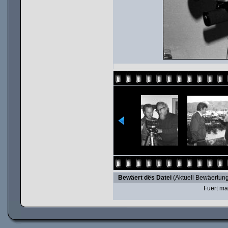
Bewäert dës Datei
(Aktuell Bewäertung
Fuert ma