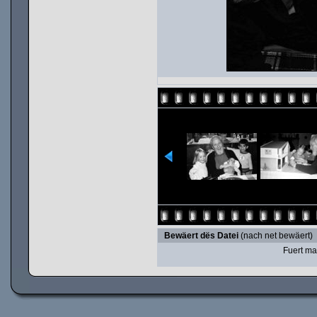
Bewäert dës Datei
(nach net bewäert)
Fuert ma