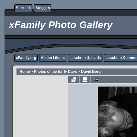
Startsäit
Aloggen
xFamily Photo Gallery
xFamily.org
Album Lëscht
Leschten Uploads
Leschten Komme
Home
>
Photos of the Early Days
>
David Berg