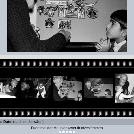
s Datei
(nach net bewäert)
Fuert mat der Maus driwwer fir ofzestëmmen