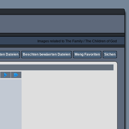
Images related to The Family / The Children of God
ten Dateien
Beschten bewäerten Dateien
Meng Favoriten
Sichen