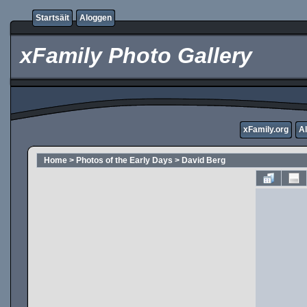
Startsäit
Aloggen
xFamily Photo Gallery
xFamily.org
A
Home
>
Photos of the Early Days
>
David Berg