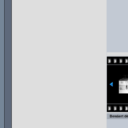
Bewäert dë