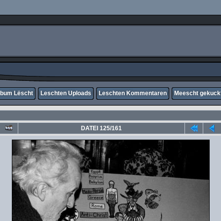
lbum Lëscht
Leschten Uploads
Leschten Kommentaren
Meescht gekuck
DATEI 125/161