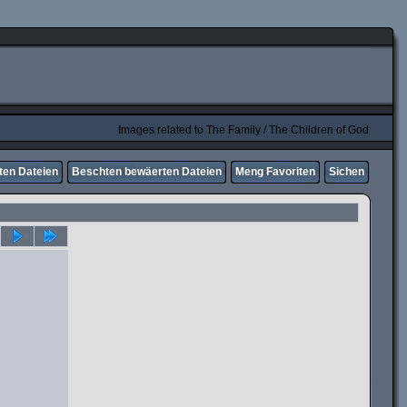
Images related to The Family / The Children of God
ten Dateien
Beschten bewäerten Dateien
Meng Favoriten
Sichen