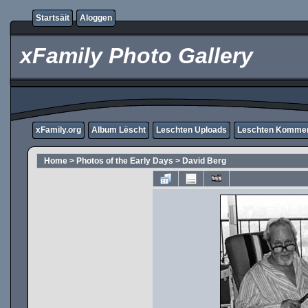
Startsäit
Aloggen
xFamily Photo Gallery
xFamily.org
Album Lëscht
Leschten Uploads
Leschten Komme
Home
>
Photos of the Early Days
>
David Berg