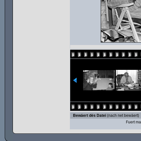
Bewäert dës Datei
(nach net bewäert)
Fuert ma