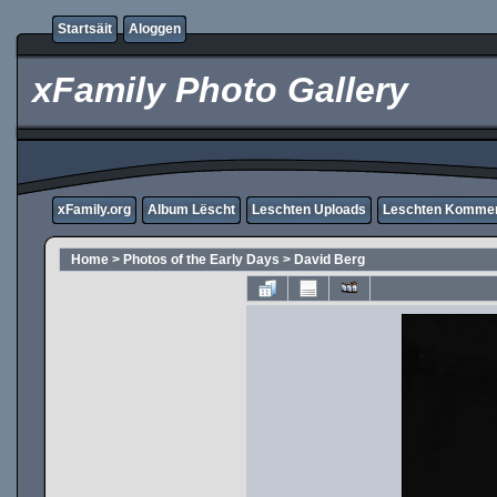
Startsäit
Aloggen
xFamily Photo Gallery
xFamily.org
Album Lëscht
Leschten Uploads
Leschten Komme
Home
>
Photos of the Early Days
>
David Berg