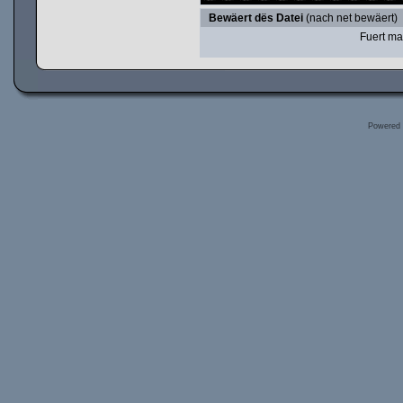
Bewäert dës Datei
(nach net bewäert)
Fuert ma
Powered