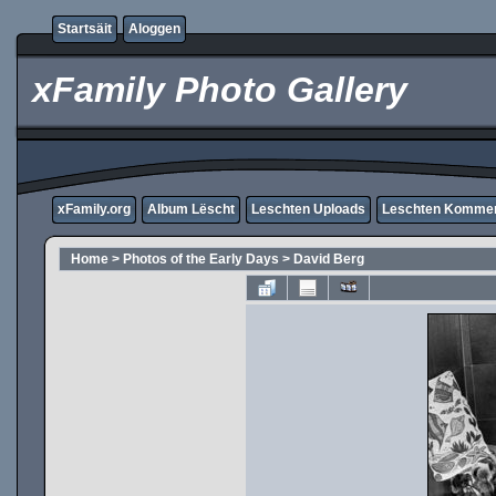
Startsäit
Aloggen
xFamily Photo Gallery
xFamily.org
Album Lëscht
Leschten Uploads
Leschten Komme
Home
>
Photos of the Early Days
>
David Berg