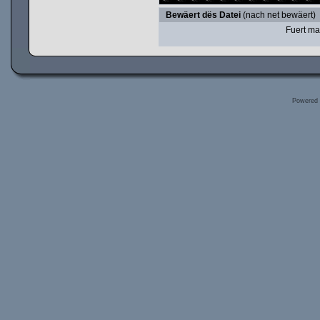
Bewäert dës Datei
(nach net bewäert)
Fuert ma
Powered