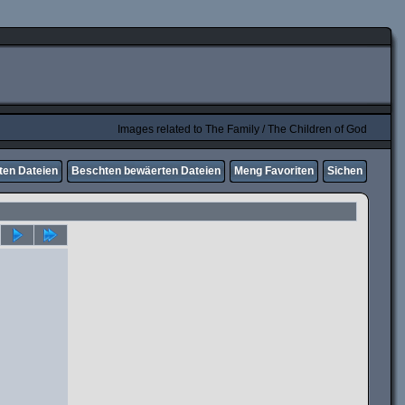
Images related to The Family / The Children of God
ten Dateien
Beschten bewäerten Dateien
Meng Favoriten
Sichen