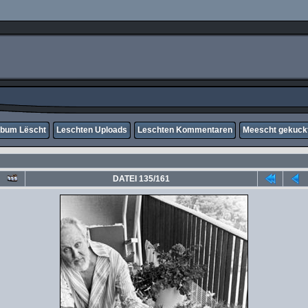
lbum Lëscht
Leschten Uploads
Leschten Kommentaren
Meescht gekuck
DATEI 135/161