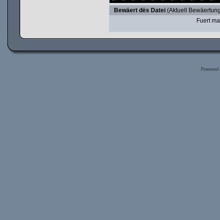
Bewäert dës Datei
(Aktuell Bewäertung
Fuert ma
Powered