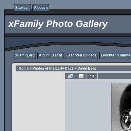
Startsäit
Aloggen
xFamily Photo Gallery
xFamily.org
Album Lëscht
Leschten Uploads
Leschten Komme
Home
>
Photos of the Early Days
>
David Berg