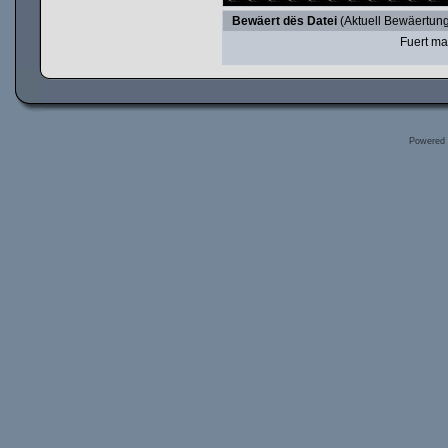
Bewäert dës Datei
(Aktuell Bewäertung
Fuert ma
Powered