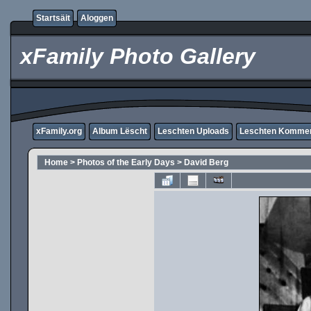
Startsäit
Aloggen
xFamily Photo Gallery
xFamily.org
Album Lëscht
Leschten Uploads
Leschten Komme
Home
>
Photos of the Early Days
>
David Berg