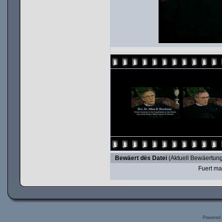
Bewäert dës Datei
(Aktuell Bewäertung
Fuert ma
Powered