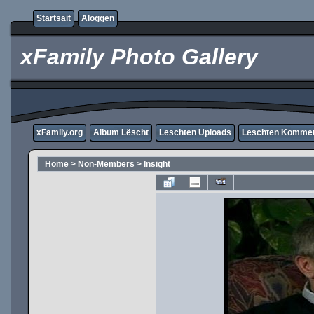
Startsäit
Aloggen
xFamily Photo Gallery
xFamily.org
Album Lëscht
Leschten Uploads
Leschten Komme
Home
>
Non-Members
>
Insight