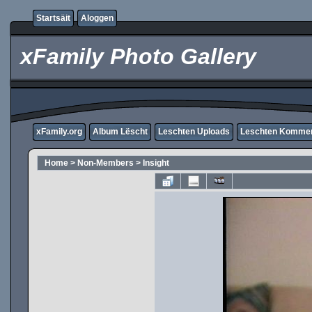
Startsäit
Aloggen
xFamily Photo Gallery
xFamily.org
Album Lëscht
Leschten Uploads
Leschten Komme
Home
>
Non-Members
>
Insight