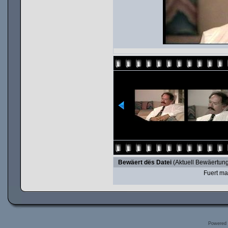
Bewäert dës Datei
(Aktuell Bewäertung
Fuert ma
Powered