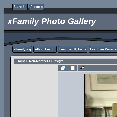
Startsäit
Aloggen
xFamily Photo Gallery
xFamily.org
Album Lëscht
Leschten Uploads
Leschten Komme
Home
>
Non-Members
>
Insight