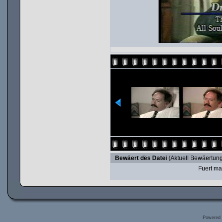
Bewäert dës Datei
(Aktuell Bewäertung
Fuert ma
Powered