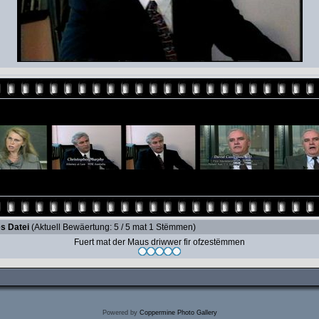
s Datei
(Aktuell Bewäertung: 5 / 5 mat 1 Stëmmen)
Fuert mat der Maus driwwer fir ofzestëmmen
Powered by
Coppermine Photo Gallery