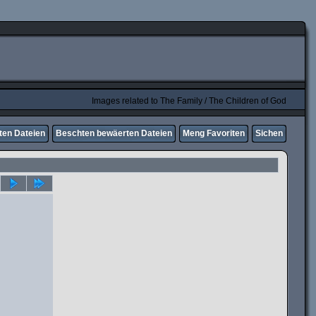
Images related to The Family / The Children of God
ten Dateien
Beschten bewäerten Dateien
Meng Favoriten
Sichen