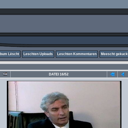
lbum Lëscht
Leschten Uploads
Leschten Kommentaren
Meescht gekuck
DATEI 16/52