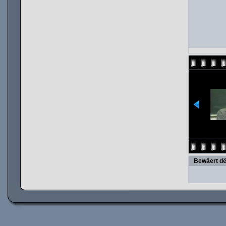
Bewäert dë