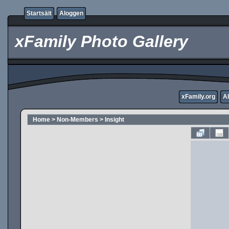
Startsäit
Aloggen
xFamily Photo Gallery
xFamily.org
A
Home
>
Non-Members
>
Insight