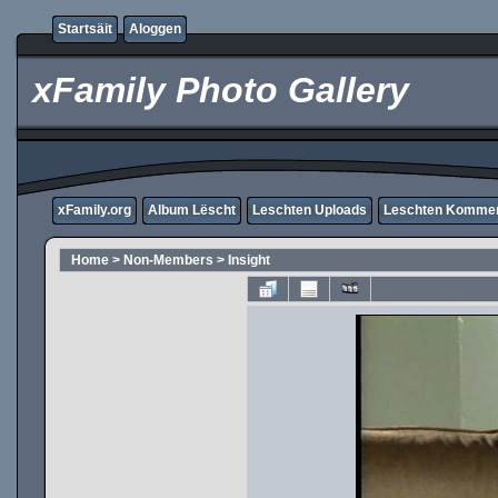
Startsäit
Aloggen
xFamily Photo Gallery
xFamily.org
Album Lëscht
Leschten Uploads
Leschten Komme
Home
>
Non-Members
>
Insight