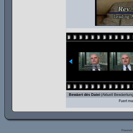
Bewäert dës Datei
(Aktuell Bewäertung
Fuert ma
Powered