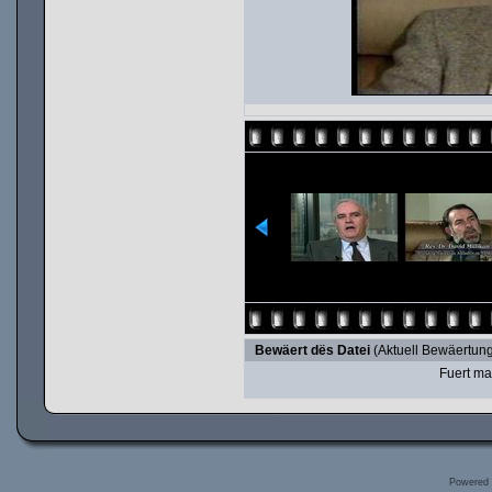
Bewäert dës Datei
(Aktuell Bewäertung
Fuert ma
Powered