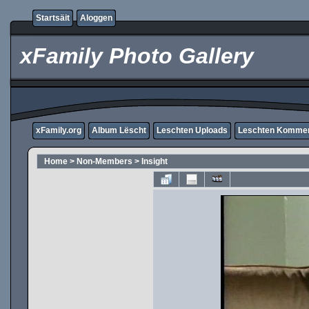
Startsäit
Aloggen
xFamily Photo Gallery
xFamily.org
Album Lëscht
Leschten Uploads
Leschten Komme
Home
>
Non-Members
>
Insight