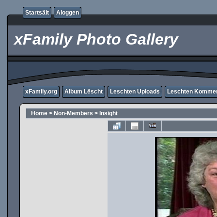
Startsäit
Aloggen
xFamily Photo Gallery
xFamily.org
Album Lëscht
Leschten Uploads
Leschten Komme
Home
>
Non-Members
>
Insight