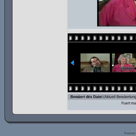
Bewäert dës Datei
(Aktuell Bewäertung
Fuert ma
Powered