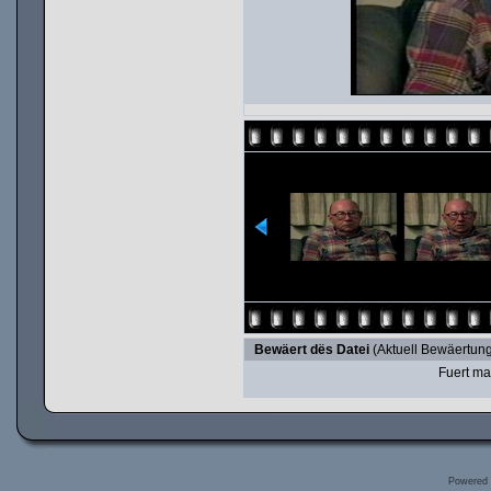
Bewäert dës Datei
(Aktuell Bewäertung
Fuert ma
Powered