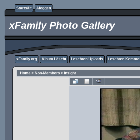
Startsäit
Aloggen
xFamily Photo Gallery
xFamily.org
Album Lëscht
Leschten Uploads
Leschten Komme
Home
>
Non-Members
>
Insight