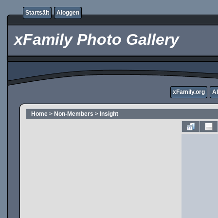
Startsäit
Aloggen
xFamily Photo Gallery
xFamily.org
A
Home
>
Non-Members
>
Insight