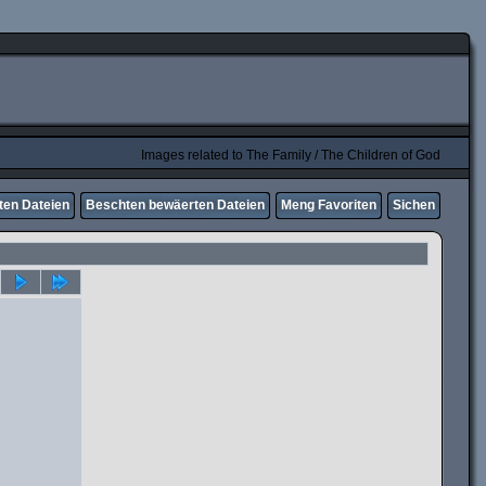
Images related to The Family / The Children of God
ten Dateien
Beschten bewäerten Dateien
Meng Favoriten
Sichen