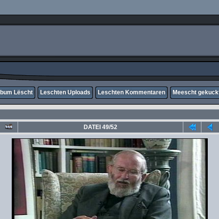
lbum Lëscht
Leschten Uploads
Leschten Kommentaren
Meescht gekuck
DATEI 49/52