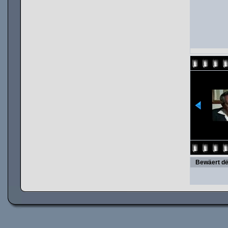
Bewäert dë