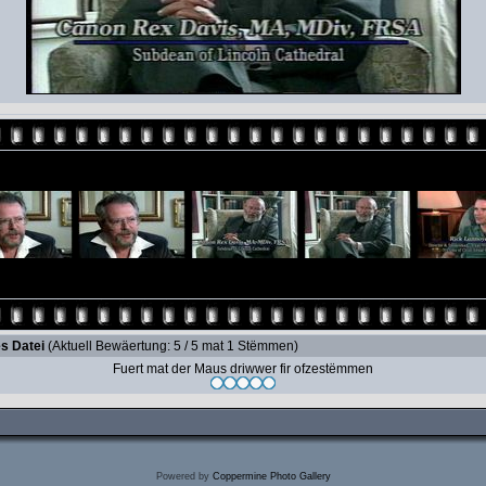
s Datei
(Aktuell Bewäertung: 5 / 5 mat 1 Stëmmen)
Fuert mat der Maus driwwer fir ofzestëmmen
Powered by
Coppermine Photo Gallery