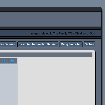
Images related to The Family / The Children of God
ten Dateien
Beschten bewäerten Dateien
Meng Favoriten
Sichen