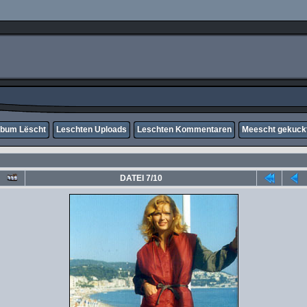
lbum Lëscht
Leschten Uploads
Leschten Kommentaren
Meescht gekuck
DATEI 7/10