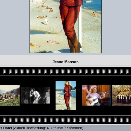
Jeane Manson
s Datei
(Aktuell Bewäertung: 4.3 / 5 mat 7 Stëmmen)