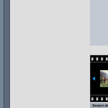
Bewäert dë