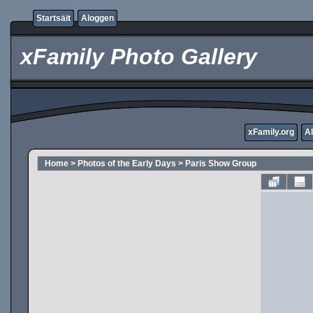
Startsäit
Aloggen
xFamily Photo Gallery
xFamily.org
A
Home
>
Photos of the Early Days
>
Paris Show Group