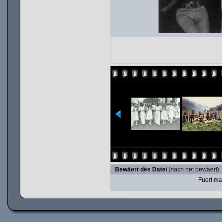
Bewäert dës Datei
(nach net bewäert)
Fuert ma