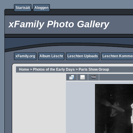
Startsäit
Aloggen
xFamily Photo Gallery
xFamily.org
Album Lëscht
Leschten Uploads
Leschten Komme
Home
>
Photos of the Early Days
>
Paris Show Group