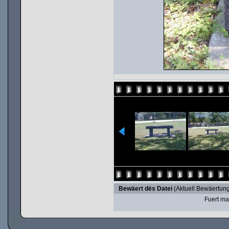
Bewäert dës Datei
(Aktuell Bewäertung
Fuert ma