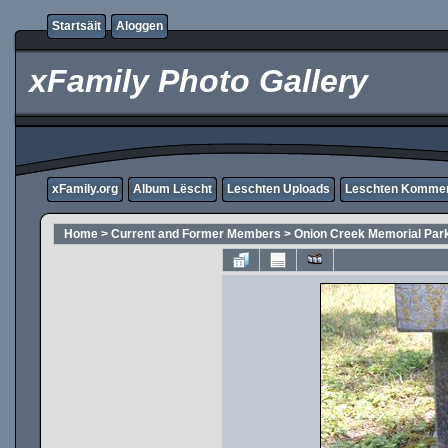
Startsäit
Aloggen
xFamily Photo Gallery
xFamily.org
Album Lëscht
Leschten Uploads
Leschten Komme
Home
>
Current and Former Members
>
Onion Creek Memorial Par