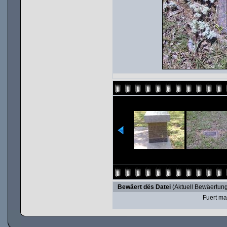
Bewäert dës Datei
(Aktuell Bewäertung
Fuert ma