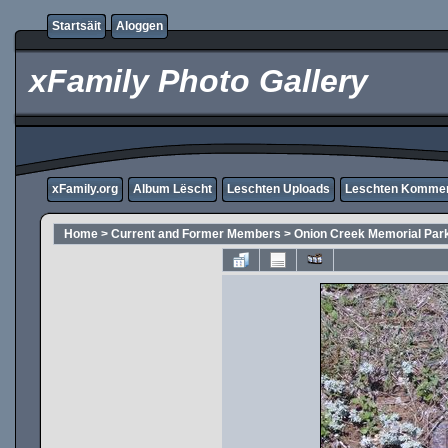
Startsäit
Aloggen
xFamily Photo Gallery
xFamily.org
Album Lëscht
Leschten Uploads
Leschten Komme
Home
>
Current and Former Members
>
Onion Creek Memorial Par