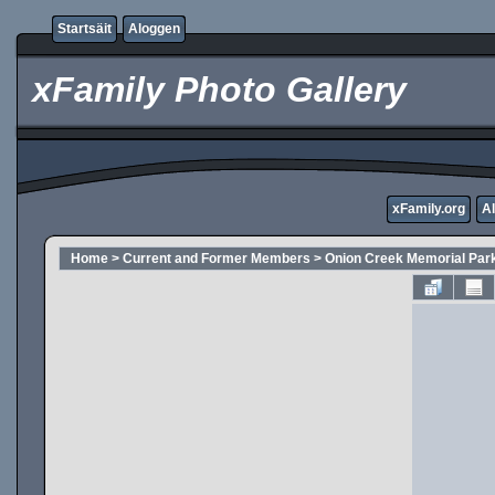
Startsäit
Aloggen
xFamily Photo Gallery
xFamily.org
A
Home
>
Current and Former Members
>
Onion Creek Memorial Par