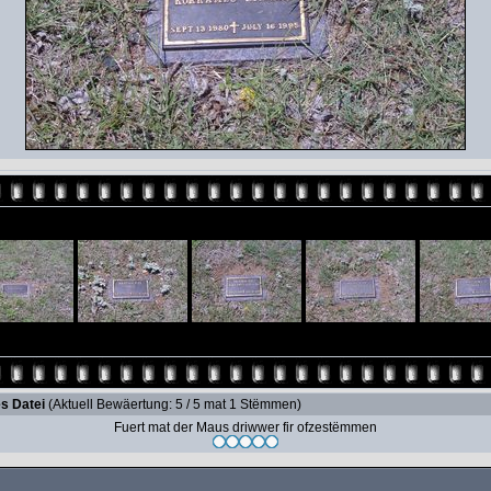
s Datei
(Aktuell Bewäertung: 5 / 5 mat 1 Stëmmen)
Fuert mat der Maus driwwer fir ofzestëmmen