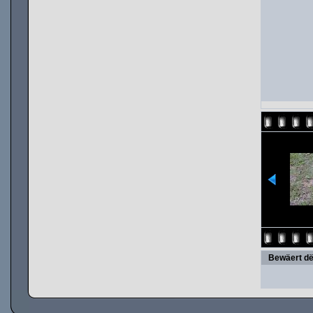
Bewäert dë