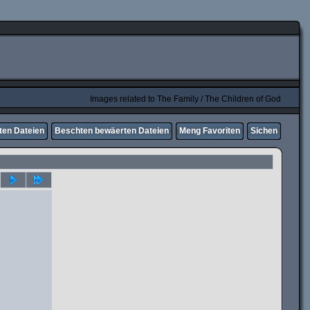
Images related to The Family / The Children of God
ten Dateien
Beschten bewäerten Dateien
Meng Favoriten
Sichen