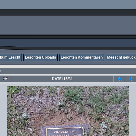
lbum Lëscht
Leschten Uploads
Leschten Kommentaren
Meescht gekuck
k
DATEI 15/31