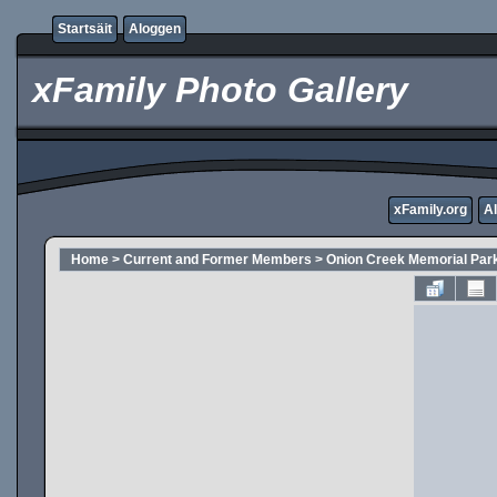
Startsäit
Aloggen
xFamily Photo Gallery
xFamily.org
A
Home
>
Current and Former Members
>
Onion Creek Memorial Par