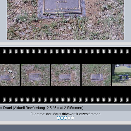
s Datei
(Aktuell Bewäertung: 2.5 / 5 mat 2 Stëmmen)
Fuert mat der Maus driwwer fir ofzestëmmen