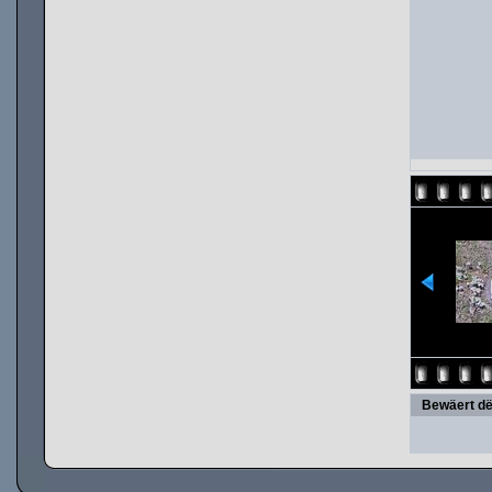
Bewäert dë