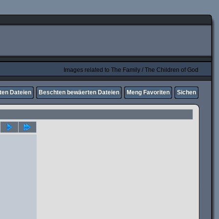
Images related to The Family / The Children of God
ten Dateien
Beschten bewäerten Dateien
Meng Favoriten
Sichen