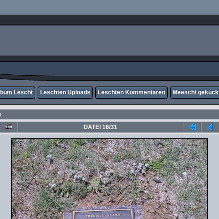
lbum Lëscht
Leschten Uploads
Leschten Kommentaren
Meescht gekuck
k
DATEI 16/31