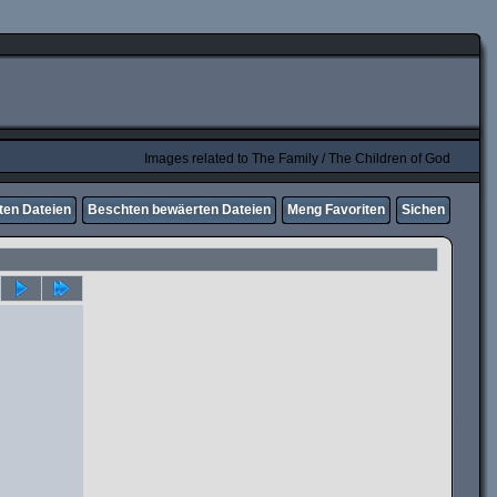
Images related to The Family / The Children of God
ten Dateien
Beschten bewäerten Dateien
Meng Favoriten
Sichen