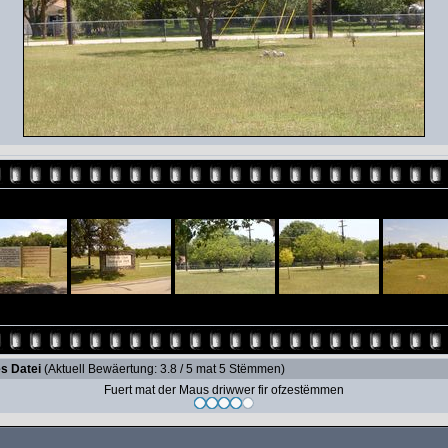
s Datei
(Aktuell Bewäertung: 3.8 / 5 mat 5 Stëmmen)
Fuert mat der Maus driwwer fir ofzestëmmen