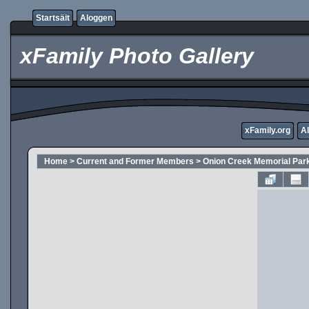
Startsäit
Aloggen
xFamily Photo Gallery
xFamily.org
A
Home
>
Current and Former Members
>
Onion Creek Memorial Par