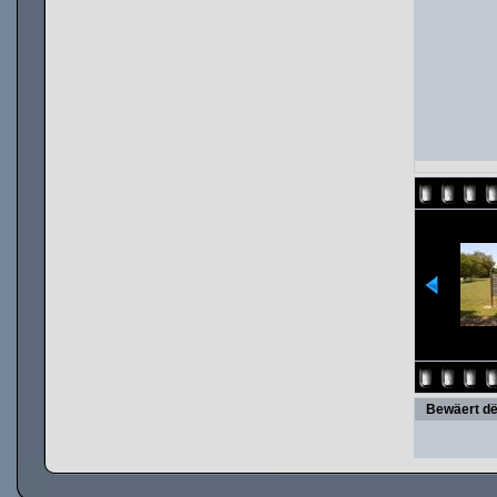
Bewäert dë