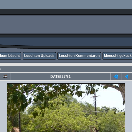
lbum Lëscht
Leschten Uploads
Leschten Kommentaren
Meescht gekuck
k
DATEI 27/31