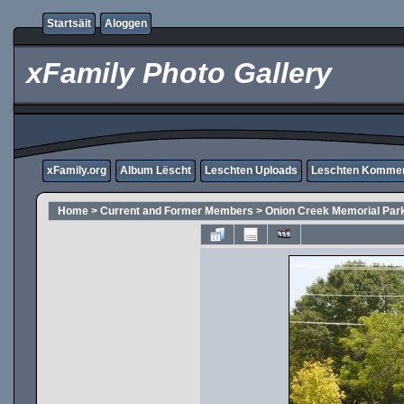
Startsäit
Aloggen
xFamily Photo Gallery
xFamily.org
Album Lëscht
Leschten Uploads
Leschten Komme
Home
>
Current and Former Members
>
Onion Creek Memorial Par