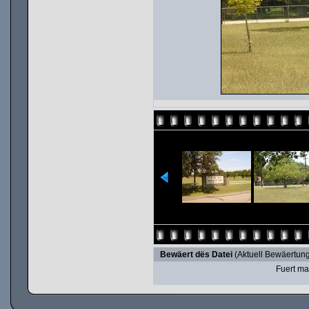
Bewäert dës Datei
(Aktuell Bewäertung
Fuert ma