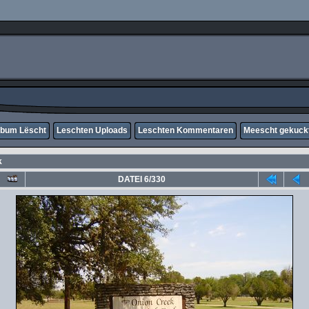
lbum Lëscht
Leschten Uploads
Leschten Kommentaren
Meescht gekuck
k
DATEI 6/330