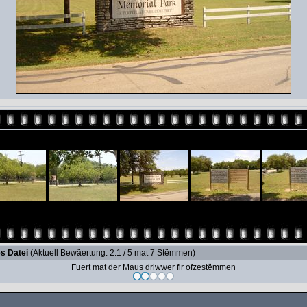
s Datei
(Aktuell Bewäertung: 2.1 / 5 mat 7 Stëmmen)
Fuert mat der Maus driwwer fir ofzestëmmen