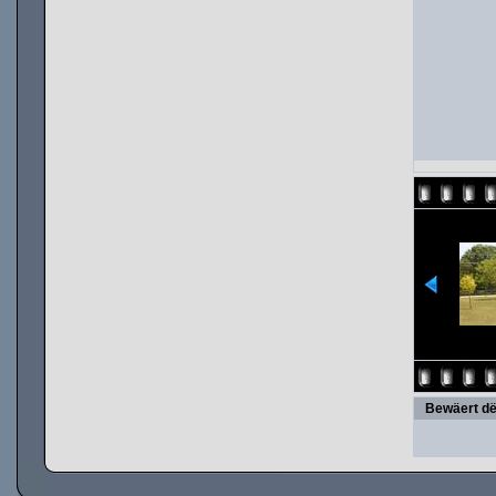
Bewäert dë