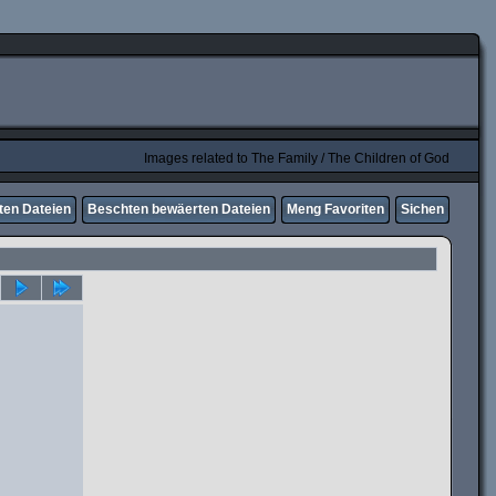
Images related to The Family / The Children of God
ten Dateien
Beschten bewäerten Dateien
Meng Favoriten
Sichen