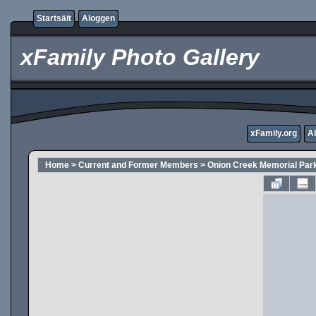
Startsäit
Aloggen
xFamily Photo Gallery
xFamily.org
A
Home
>
Current and Former Members
>
Onion Creek Memorial Par