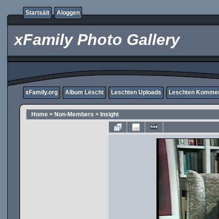
Startsäit
Aloggen
xFamily Photo Gallery
xFamily.org
Album Lëscht
Leschten Uploads
Leschten Komme
Home
>
Non-Members
>
Insight