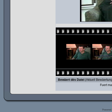
Bewäert dës Datei
(Aktuell Bewäertung
Fuert ma
Powered