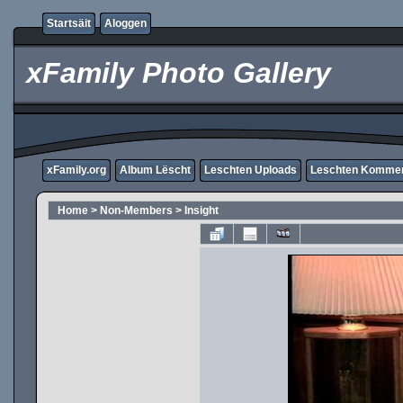
Startsäit
Aloggen
xFamily Photo Gallery
xFamily.org
Album Lëscht
Leschten Uploads
Leschten Komme
Home
>
Non-Members
>
Insight