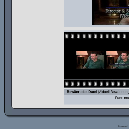
Bewäert dës Datei
(Aktuell Bewäertung
Fuert ma
Powered