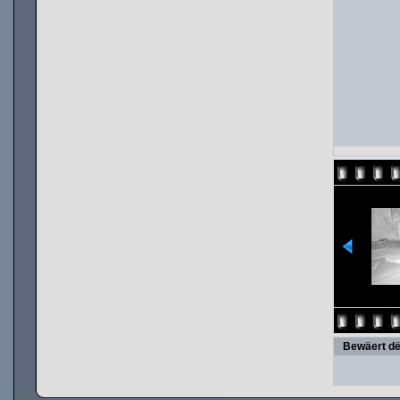
Bewäert dë