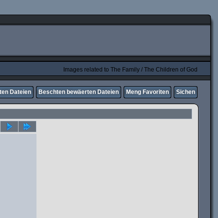
Images related to The Family / The Children of God
ten Dateien
Beschten bewäerten Dateien
Meng Favoriten
Sichen