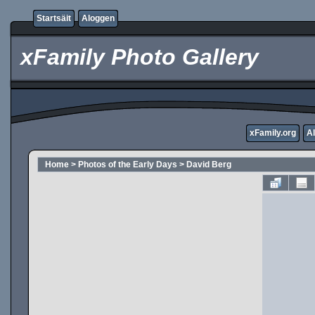
Startsäit
Aloggen
xFamily Photo Gallery
xFamily.org
A
Home
>
Photos of the Early Days
>
David Berg