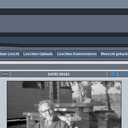
lbum Lëscht
Leschten Uploads
Leschten Kommentaren
Meescht gekuck
DATEI 30/161