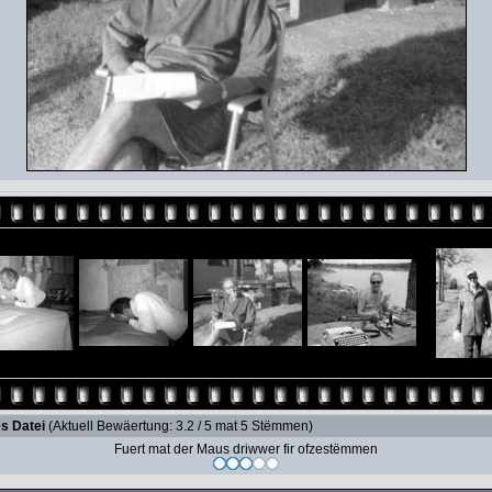
s Datei
(Aktuell Bewäertung: 3.2 / 5 mat 5 Stëmmen)
Fuert mat der Maus driwwer fir ofzestëmmen