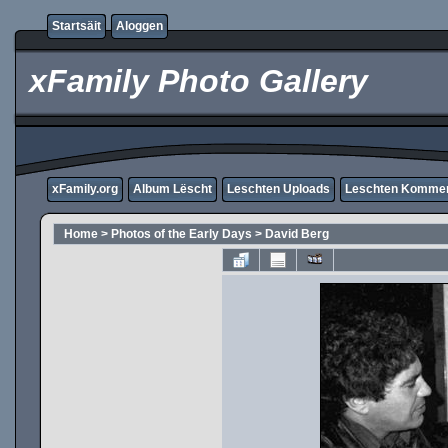
Startsäit
Aloggen
xFamily Photo Gallery
xFamily.org
Album Lëscht
Leschten Uploads
Leschten Komme
Home
>
Photos of the Early Days
>
David Berg