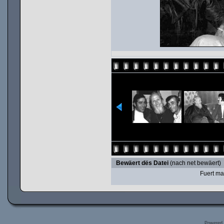
Bewäert dës Datei
(nach net bewäert)
Fuert ma
Powered