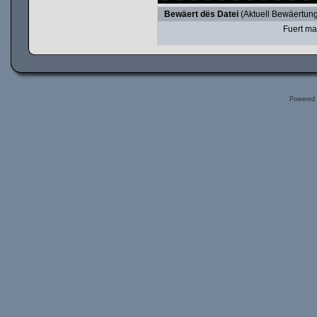
Bewäert dës Datei
(Aktuell Bewäertung
Fuert ma
Powered