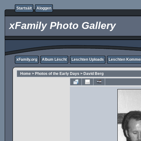
Startsäit
Aloggen
xFamily Photo Gallery
xFamily.org
Album Lëscht
Leschten Uploads
Leschten Komme
Home
>
Photos of the Early Days
>
David Berg