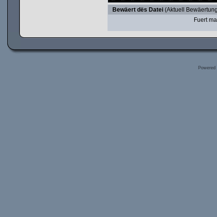
Bewäert dës Datei
(Aktuell Bewäertung
Fuert ma
Powered