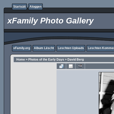
Startsäit
Aloggen
xFamily Photo Gallery
xFamily.org
Album Lëscht
Leschten Uploads
Leschten Komme
Home
>
Photos of the Early Days
>
David Berg