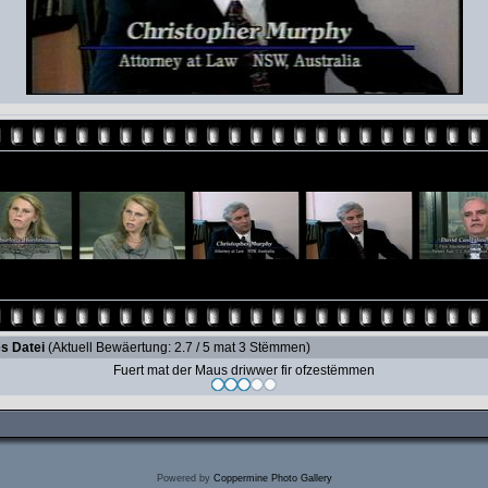
s Datei
(Aktuell Bewäertung: 2.7 / 5 mat 3 Stëmmen)
Fuert mat der Maus driwwer fir ofzestëmmen
Powered by
Coppermine Photo Gallery