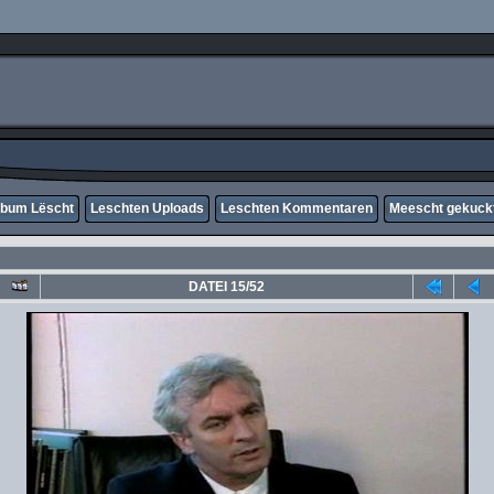
lbum Lëscht
Leschten Uploads
Leschten Kommentaren
Meescht gekuck
DATEI 15/52