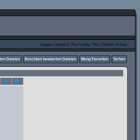
Images related to The Family / The Children of God
ten Dateien
Beschten bewäerten Dateien
Meng Favoriten
Sichen