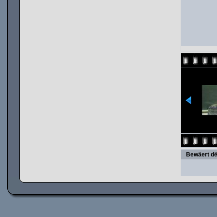
Bewäert dë