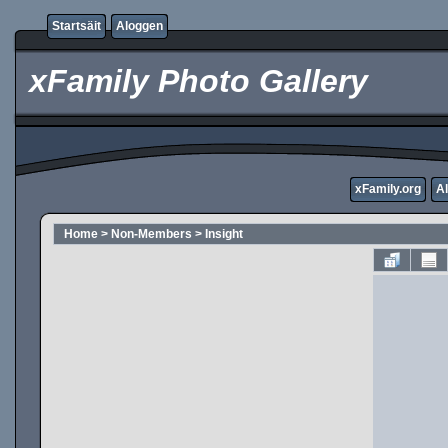
Startsäit
Aloggen
xFamily Photo Gallery
xFamily.org
A
Home
>
Non-Members
>
Insight