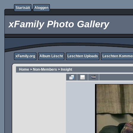
Startsäit
Aloggen
xFamily Photo Gallery
xFamily.org
Album Lëscht
Leschten Uploads
Leschten Komme
Home
>
Non-Members
>
Insight