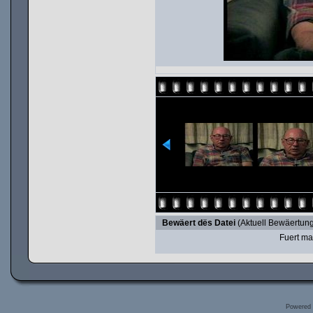
Bewäert dës Datei
(Aktuell Bewäertung
Fuert ma
Powered