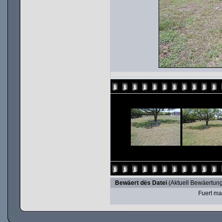
Bewäert dës Datei
(Aktuell Bewäertung
Fuert ma