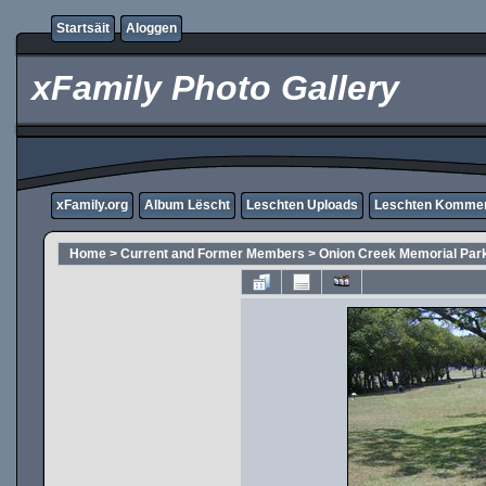
Startsäit
Aloggen
xFamily Photo Gallery
xFamily.org
Album Lëscht
Leschten Uploads
Leschten Komme
Home
>
Current and Former Members
>
Onion Creek Memorial Par