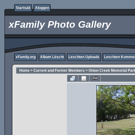
Startsäit
Aloggen
xFamily Photo Gallery
xFamily.org
Album Lëscht
Leschten Uploads
Leschten Komme
Home
>
Current and Former Members
>
Onion Creek Memorial Par