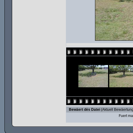
Bewäert dës Datei
(Aktuell Bewäertung
Fuert ma