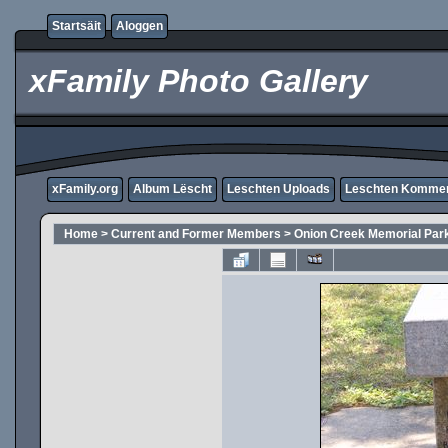
Startsäit
Aloggen
xFamily Photo Gallery
xFamily.org
Album Lëscht
Leschten Uploads
Leschten Komme
Home
>
Current and Former Members
>
Onion Creek Memorial Par