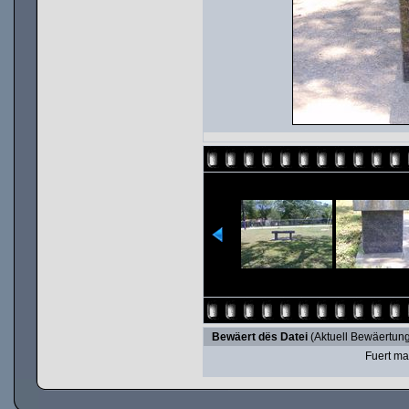
Bewäert dës Datei
(Aktuell Bewäertung
Fuert ma