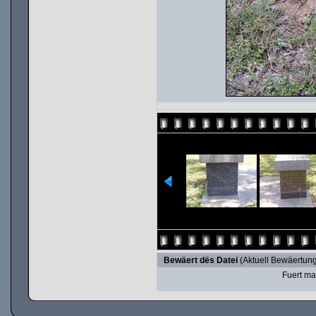
Bewäert dës Datei
(Aktuell Bewäertung
Fuert ma