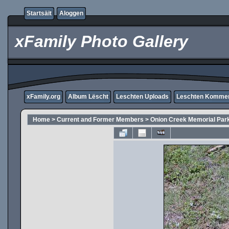
Startsäit
Aloggen
xFamily Photo Gallery
xFamily.org
Album Lëscht
Leschten Uploads
Leschten Komme
Home
>
Current and Former Members
>
Onion Creek Memorial Par